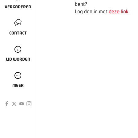
bent?
VERGADEREN
Log dan in met
deze link
.
CONTACT
LID WORDEN
MEER