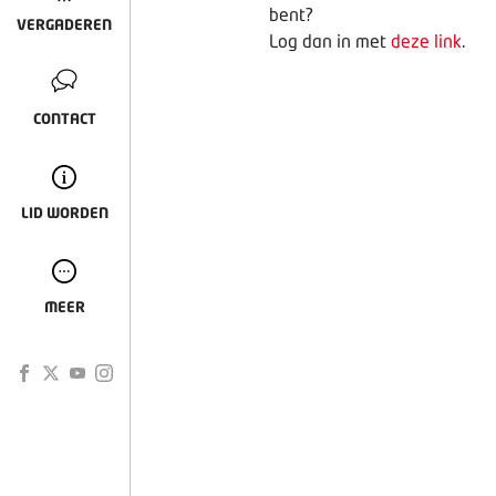
bent?
VERGADEREN
Log dan in met
deze link
.
CONTACT
LID WORDEN
MEER