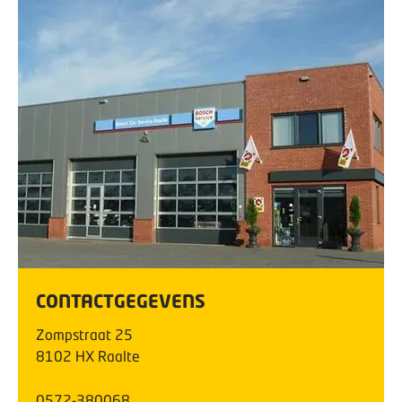
CONTACTGEGEVENS
Zompstraat
25
8102 HX
Raalte
0572-380068