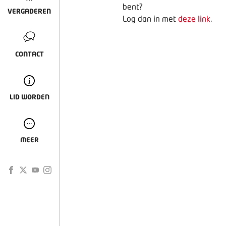
bent?
VERGADEREN
Log dan in met
deze link
.
CONTACT
LID WORDEN
MEER