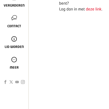
bent?
VERGADEREN
Log dan in met
deze link
.
CONTACT
LID WORDEN
MEER