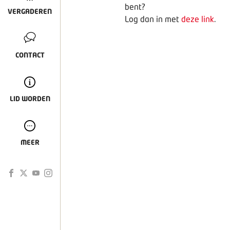
bent?
VERGADEREN
Log dan in met
deze link
.
CONTACT
LID WORDEN
MEER