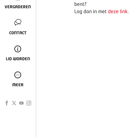
bent?
VERGADEREN
Log dan in met
deze link
.
CONTACT
LID WORDEN
MEER