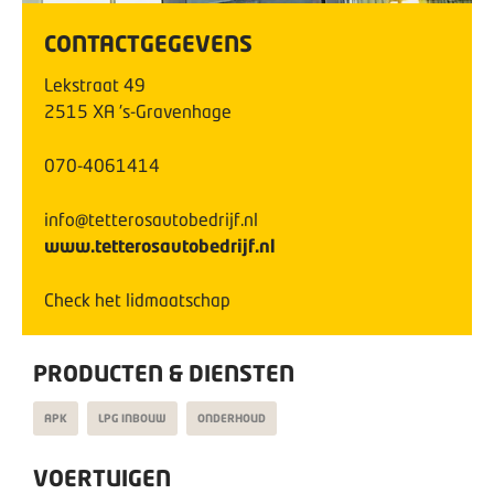
CONTACTGEGEVENS
Lekstraat
49
2515 XA
's-Gravenhage
070-4061414
info@tetterosautobedrijf.nl
www.tetterosautobedrijf.nl
Check het lidmaatschap
PRODUCTEN & DIENSTEN
APK
LPG INBOUW
ONDERHOUD
VOERTUIGEN