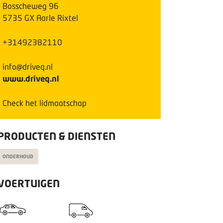
Bosscheweg
96
5735 GX
Aarle Rixtel
+31492382110
info@driveq.nl
www.driveq.nl
Check het lidmaatschap
PRODUCTEN & DIENSTEN
ONDERHOUD
VOERTUIGEN