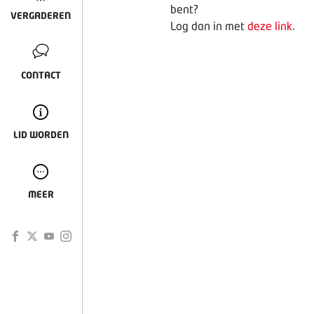
bent?
VERGADEREN
Log dan in met
deze link
.
CONTACT
LID WORDEN
MEER