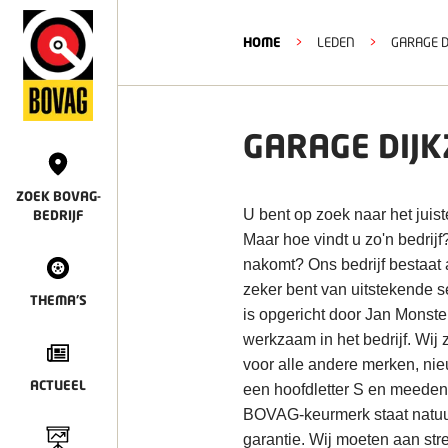
HOME
>
LEDEN
>
GARAGE D
GARAGE DIJK
ZOEK BOVAG-
U bent op zoek naar het juist
BEDRIJF
Maar hoe vindt u zo'n bedrijf
nakomt? Ons bedrijf bestaat 
zeker bent van uitstekende s
THEMA'S
is opgericht door Jan Monste
werkzaam in het bedrijf. Wij
voor alle andere merken, nieu
ACTUEEL
een hoofdletter S en meedenk
BOVAG-keurmerk staat natuurl
garantie. Wij moeten aan str