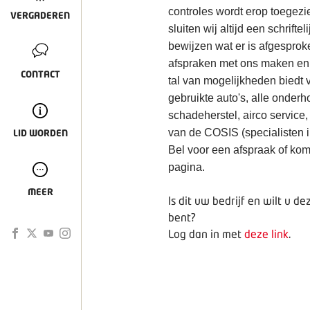
controles wordt erop toegezi
VERGADEREN
sluiten wij altijd een schrift
bewijzen wat er is afgesprok
afspraken met ons maken en zi
CONTACT
tal van mogelijkheden biedt 
gebruikte auto's, alle onder
schadeherstel, airco service,
van de COSIS (specialisten 
LID WORDEN
Bel voor een afspraak of kom
pagina.
MEER
Is dit uw bedrijf en wilt u 
bent?
Log dan in met
deze link
.