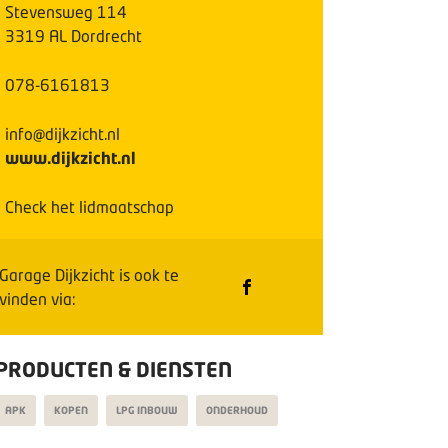
Stevensweg
114
3319 AL
Dordrecht
078-6161813
info@dijkzicht.nl
www.dijkzicht.nl
Check het lidmaatschap
Garage Dijkzicht
is ook te
vinden via:
PRODUCTEN & DIENSTEN
APK
KOPEN
LPG INBOUW
ONDERHOUD