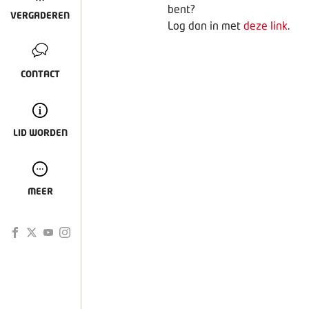
bent?
VERGADEREN
Log dan in met
deze link
.
CONTACT
LID WORDEN
MEER