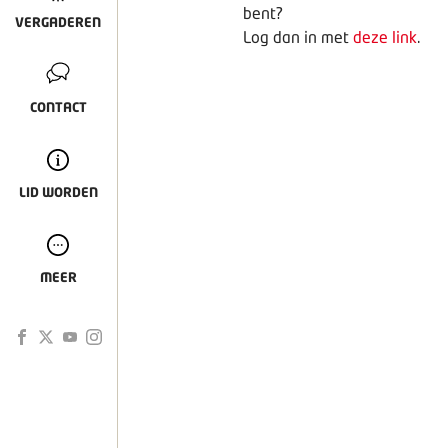
bent?
VERGADEREN
Log dan in met
deze link
.
CONTACT
LID WORDEN
MEER