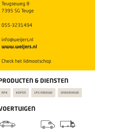
Teugseweg
8
7395 SG
Teuge
055-3231494
info@weijers.nl
www.weijers.nl
Check het lidmaatschap
PRODUCTEN & DIENSTEN
APK
KOPEN
LPG INBOUW
ONDERHOUD
VOERTUIGEN