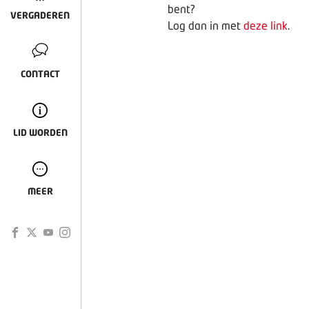
bent?
VERGADEREN
Log dan in met
deze link
.
CONTACT
LID WORDEN
MEER