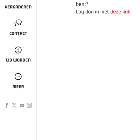
bent?
VERGADEREN
Log dan in met
deze link
.
CONTACT
LID WORDEN
MEER