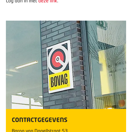
Log dan in met
deze link
.
CONTACTGEGEVENS
Baron van Nagellstraat
53