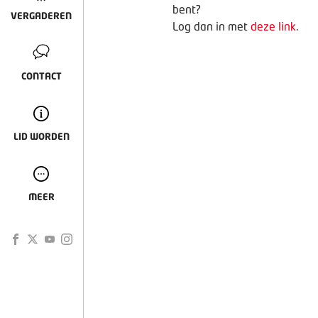
bent?
VERGADEREN
Log dan in met
deze link
.
CONTACT
LID WORDEN
MEER