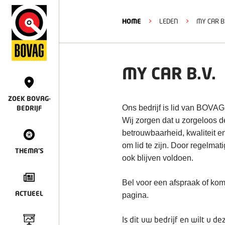
HOME
>
LEDEN
>
MY CAR B
MY CAR B.V.
ZOEK BOVAG-
Ons bedrijf is lid van BOVAG
BEDRIJF
Wij zorgen dat u zorgeloos 
betrouwbaarheid, kwaliteit e
om lid te zijn. Door regelmat
THEMA'S
ook blijven voldoen.
Bel voor een afspraak of kom
ACTUEEL
pagina.
Is dit uw bedrijf en wilt u 