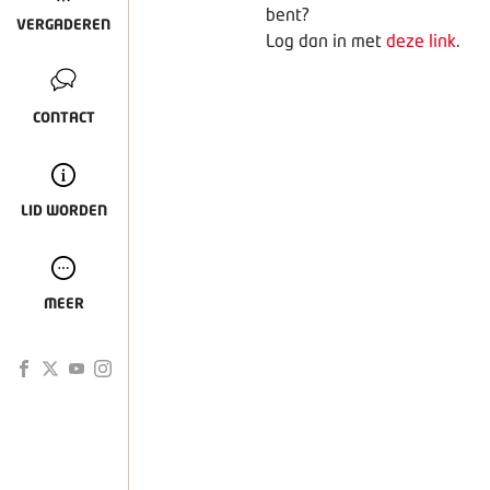
bent?
VERGADEREN
Log dan in met
deze link
.
CONTACT
LID WORDEN
MEER