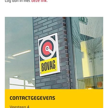
Log dan in met
deze link
.
CONTACTGEGEVENS
Veesteeg
4