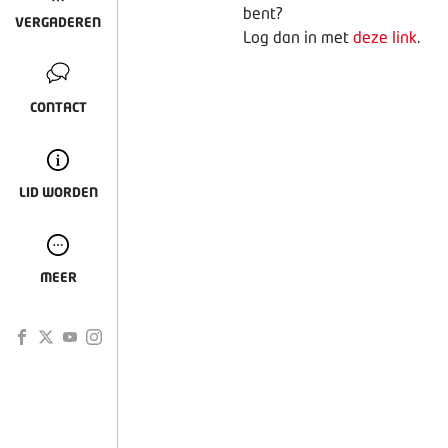
bent?
VERGADEREN
Log dan in met
deze link
.
CONTACT
LID WORDEN
MEER