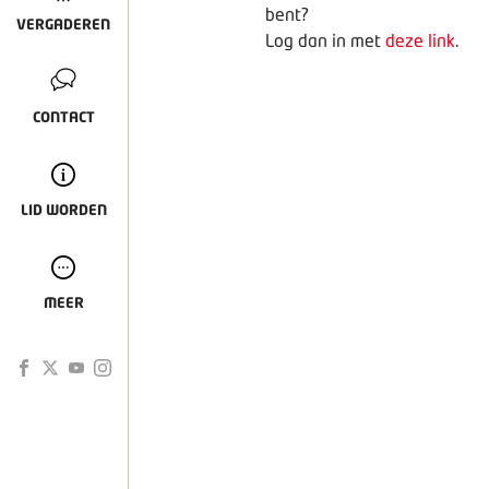
bent?
VERGADEREN
Log dan in met
deze link
.
CONTACT
LID WORDEN
MEER