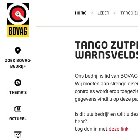
HOME
>
LEDEN
>
TANGO Z
TANGO ZUTP
WARNSVELD
ZOEK BOVAG-
BEDRIJF
Ons bedrijf is lid van BOVAG
Wij moeten aan strenge eisen
controles wordt erop toegezi
THEMA'S
gegevens vindt u op deze pa
Is dit uw bedrijf en wilt u 
ACTUEEL
bent?
Log dan in met
deze link
.