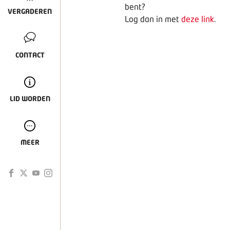
bent?
VERGADEREN
Log dan in met
deze link
.
CONTACT
LID WORDEN
MEER