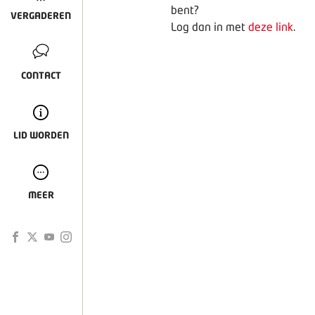
bent?
VERGADEREN
Log dan in met
deze link
.
CONTACT
LID WORDEN
MEER