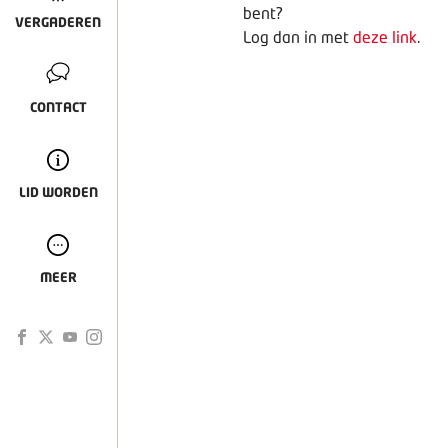
bent?
VERGADEREN
Log dan in met
deze link
.
CONTACT
LID WORDEN
MEER