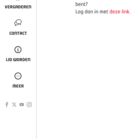
bent?
VERGADEREN
Log dan in met
deze link
.
CONTACT
LID WORDEN
MEER