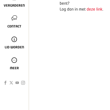
bent?
VERGADEREN
Log dan in met
deze link
.
CONTACT
LID WORDEN
MEER