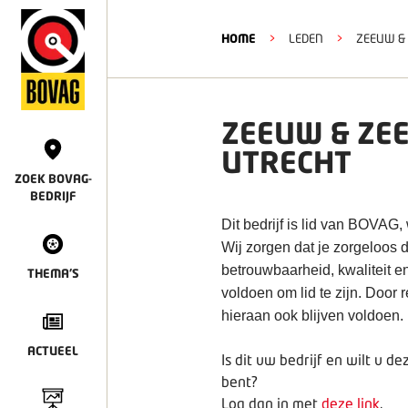
HOME
>
LEDEN
>
ZEEUW &
ZEEUW & ZE
UTRECHT
ZOEK BOVAG-
BEDRIJF
Dit bedrijf is lid van BOVAG,
Wij zorgen dat je zorgeloos
betrouwbaarheid, kwaliteit e
THEMA'S
voldoen om lid te zijn. Door
hieraan ook blijven voldoen.
ACTUEEL
Is dit uw bedrijf en wilt u 
bent?
Log dan in met
deze link
.