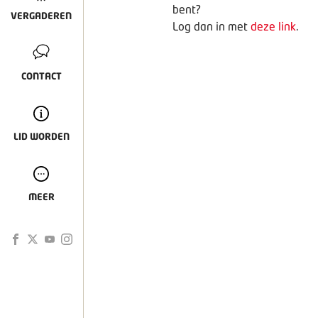
bent?
VERGADEREN
Log dan in met
deze link
.
CONTACT
LID WORDEN
MEER