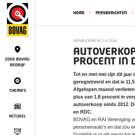
HOME
>
PERSBERICHTEN
>
GEPUBLICEERD OP
1-6-2018
AUTOVERKOPE
PROCENT IN 
ZOEK BOVAG-
BEDRIJF
Tot en met mei zijn dit jaa
geregistreerd en dat is 11,
Afgelopen maand verlieten
THEMA'S
plus van 1,8 procent in ve
autoverkoop sinds 2012. Dit
en RDC.
ACTUEEL
BOVAG en RAI Vereniging ve
personenauto’s en dat zou ee
Duidelijk is in elk geval da