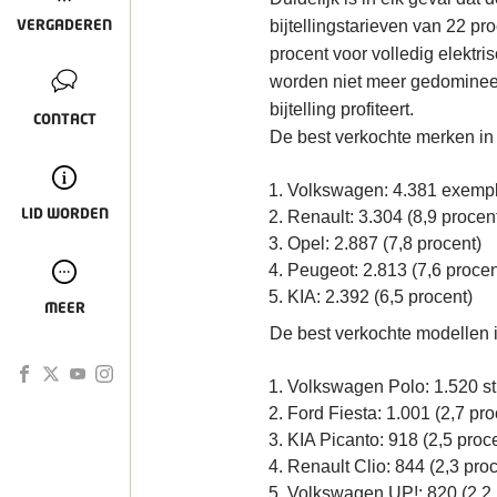
VERGADEREN
bijtellingstarieven van 22 pr
procent voor volledig elektri
worden niet meer gedomineer
bijtelling profiteert.
CONTACT
De best verkochte merken in
Volkswagen: 4.381 exempl
LID WORDEN
Renault: 3.304 (8,9 procen
Opel: 2.887 (7,8 procent)
Peugeot: 2.813 (7,6 procen
KIA: 2.392 (6,5 procent)
MEER
De best verkochte modellen 
Volkswagen Polo: 1.520 st
Ford Fiesta: 1.001 (2,7 pro
KIA Picanto: 918 (2,5 proc
Renault Clio: 844 (2,3 proc
Volkswagen UP!: 820 (2,2 