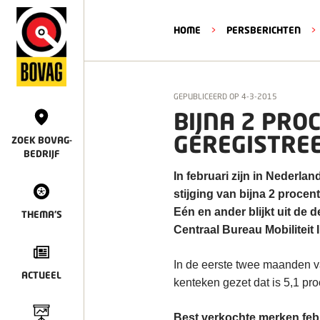
HOME
>
PERSBERICHTEN
>
GEPUBLICEERD OP
4-3-2015
BIJNA 2 PRO
GEREGISTREE
ZOEK BOVAG-
BEDRIJF
In februari zijn in Nederl
stijging van bijna 2 procen
Eén en ander blijkt uit de 
THEMA'S
Centraal Bureau Mobiliteit 
In de eerste twee maanden va
ACTUEEL
kenteken gezet dat is 5,1 pr
Best verkochte merken feb