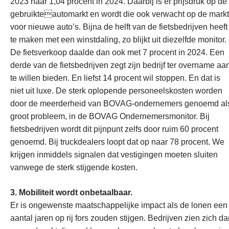
2023 naar 1,04 procent in 2024. Daarbij is er prijsdruk op de
gebruikteautomarkt en wordt die ook verwacht op de markt
voor nieuwe auto’s. Bijna de helft van de fietsbedrijven heeft
te maken met een winstdaling, zo blijkt uit diezelfde monitor.
De fietsverkoop daalde dan ook met 7 procent in 2024. Een
derde van de fietsbedrijven zegt zijn bedrijf ter overname aa
te willen bieden. En liefst 14 procent wil stoppen. En dat is
niet uit luxe. De sterk oplopende personeelskosten worden
door de meerderheid van BOVAG-ondernemers genoemd al
groot probleem, in de BOVAG Ondernemersmonitor. Bij
fietsbedrijven wordt dit pijnpunt zelfs door ruim 60 procent
genoemd. Bij truckdealers loopt dat op naar 78 procent. We
krijgen inmiddels signalen dat vestigingen moeten sluiten
vanwege de sterk stijgende kosten.
3. Mobiliteit wordt onbetaalbaar.
Er is ongewenste maatschappelijke impact als de lonen een
aantal jaren op rij fors zouden stijgen. Bedrijven zien zich d