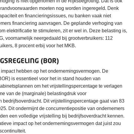
oging is niet opgenomen in de Rijksbegroting. Dat is ook
de randvoorwaarden moeten nog worden ingeregeld. Denk
apaciteit en financieringsissues, nu banken vaak niet
mers financiering aanvragen. De geplande verhoging van
 elektrificatie te stimuleren, zit er wel in. Deze belasting is,
, voornamelijk neergedaald bij grootverbruikers: 112
uikers, 8 procent erbij voor het MKB.
GSREGELING (BOR)
n impact hebben op het ondernemingsvermogen. De
BOR) is essentieel voor het in stand houden van
kabinetsplannen om het vrijstellingspercentage te verlagen
me van de (marginale) belastingdruk voor
bedrijfsoverdracht. Dit vrijstellingspercentage gaat van 83
025. Dit ondermijnt de concurrentiepositie van ondernemers
n een volledige vrijstelling bij bedrijfsoverdracht kennen.
atieve impact op het ondernemingsvermogen dat juist zou
continuïteit.