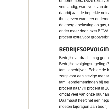
ondernemers. Deze extra verh
verstandig, want veel van 
daarbij aan de beperkte netc
thuisgeven wanneer onderne
de energiebelasting op gas, om
onder meer door inzet BOVAG
procent extra voor grootverbr
BEDRIJFSOPVOLGIN
Bedrijfsoverdracht mag gee
Bedrijfsopvolgingsregeling (
familiebedrijven. Echter: de 
zorgt voor een stevige toena
familieondernemingen bij een 
procent naar 70 procent in 2
omdat veel van onze buurlande
Daarnaast heeft het een neg
moeten bijdragen aan bedrijfs