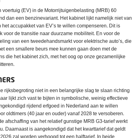
h voertuig (EV) in de Motorrijtuigenbelasting (MRB) 60
d dan een benzinevariant. Het kabinet lijkt namelijk niet van
 het accupakket van EV’s te willen compenseren. Dit is
k voor de transitie naar duurzame mobiliteit. En voor de
eling van een tweedehandsmarkt voor elektrische auto’s, die
met een smallere beurs mee kunnen gaan doen met de
ans die het kabinet zich, met het oog op onze gezamenlijke
tteren.
MERS
 rijksbegroting niet in een belangrijke slag te slaan richting
lijkt zich vast te bijten in symbolische, weinig effectieve
ngekondigd rijdend erfgoed in Nederland aan te willen
oor oldtimers (40 jaar en ouder) vanaf 2028 te versoberen.
afschaffing van het relatief gunstige MRB G3-tarief werkt
eu. Daarnaast is aangekondigd dat het kwarttarief dat geldt
026 zal worden verhoogd tot een halftarief. In beide