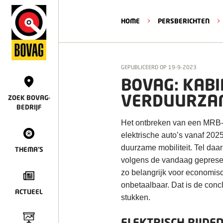
HOME
>
PERSBERICHTEN
>
GEPUBLICEERD OP
19-9-2023
BOVAG: KABI
VERDUURZAM
ZOEK BOVAG-
BEDRIJF
Het ontbreken van een MRB-
elektrische auto’s vanaf 202
duurzame mobiliteit. Tel daa
THEMA'S
volgens de vandaag gepresen
zo belangrijk voor economisc
onbetaalbaar. Dat is de con
ACTUEEL
stukken.
ELEKTRISCH RIJDE