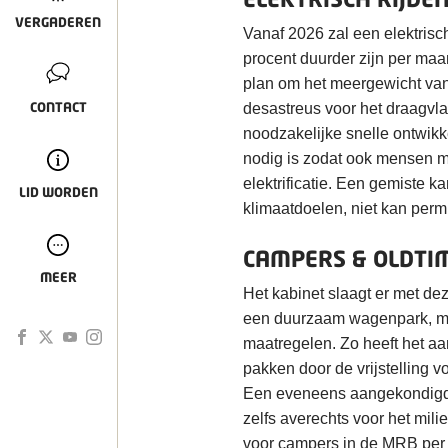
VERGADEREN
Vanaf 2026 zal een elektrisc
procent duurder zijn per maan
plan om het meergewicht van
CONTACT
desastreus voor het draagvla
noodzakelijke snelle ontwikk
nodig is zodat ook mensen 
elektrificatie. Een gemiste k
LID WORDEN
klimaatdoelen, niet kan permi
CAMPERS & OLDTI
MEER
Het kabinet slaagt er met deze
een duurzaam wagenpark, maar 
maatregelen. Zo heeft het aa
pakken door de vrijstelling v
Een eveneens aangekondigde 
zelfs averechts voor het mili
voor campers in de MRB per 2