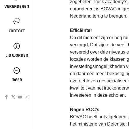
zogeheten Truck academy’s. O
VERGADEREN
garanderen, is BOVAG in ges
Nederland terug te brengen.
Efficiënter
CONTACT
Op dit moment zijn er nog ru
verzorgd. Dat zijn er te veel
verspreid over drie niveaus 
LID WORDEN
locaties worden de klassen gr
investeringsmogelijkheden vo
en daarmee meer bekostiging 
MEER
overgebleven gespecialiseer
kwaliteit van het truckonderw
investeren in deze scholen.
Negen ROC’s
BOVAG heeft het afgelopen j
het ministerie van Defensie.