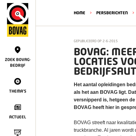
HOME
>
PERSBERICHTEN
>
GEPUBLICEERD OP
2-6-2015
BOVAG: MEE
LOCATIES VO
ZOEK BOVAG-
BEDRIJF
BEDRIJFSAU
Het aantal opleidingen bed
THEMA'S
als het aan BOVAG ligt. Dat
versnipperd is, hetgeen de 
BOVAG heeft hier in gespr
ACTUEEL
BOVAG streeft naar kwalitat
truckbranche. Al jaren word