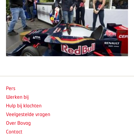
Pers
Werken bij
Hulp bij klachten
Veelgestelde vragen
Over Bovag
Contact