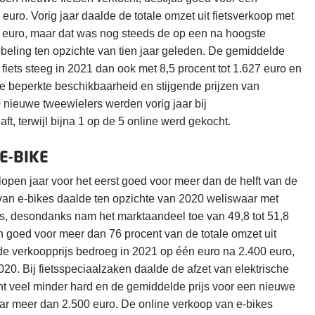
euro. Vorig jaar daalde de totale omzet uit fietsverkoop met
ard euro, maar dat was nog steeds de op een na hoogste
beling ten opzichte van tien jaar geleden. De gemiddelde
fiets steeg in 2021 dan ook met 8,5 procent tot 1.627 euro en
e beperkte beschikbaarheid en stijgende prijzen van
 nieuwe tweewielers werden vorig jaar bij
t, terwijl bijna 1 op de 5 online werd gekocht.
E-BIKE
lopen jaar voor het eerst goed voor meer dan de helft van de
t van e-bikes daalde ten opzichte van 2020 weliswaar met
ks, desondanks nam het marktaandeel toe van 49,8 tot 51,8
en goed voor meer dan 76 procent van de totale omzet uit
de verkoopprijs bedroeg in 2021 op één euro na 2.400 euro,
020. Bij fietsspeciaalzaken daalde de afzet van elektrische
ent veel minder hard en de gemiddelde prijs voor een nieuwe
aar meer dan 2.500 euro. De online verkoop van e-bikes