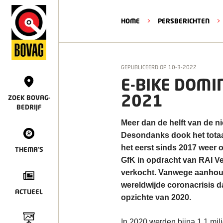
HOME
>
PERSBERICHTEN
>
GEPUBLICEERD OP
10-3-2022
E-BIKE DOMI
2021
ZOEK BOVAG-
BEDRIJF
Meer dan de helft van de ni
Desondanks dook het totaal
het eerst sinds 2017 weer o
THEMA'S
GfK in opdracht van RAI V
verkocht. Vanwege aanhou
wereldwijde coronacrisis d
ACTUEEL
opzichte van 2020.
In 2020 werden bijna 1,1 mil