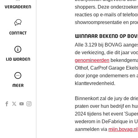
VERGADEREN
shoppers. Deze onderzoekers
reacties op e-mails of telefoo
showroompresentatie en pro
CONTACT
WINNAAR BEKEND OP BOV
Alle 3.129 bij BOVAG aange
de verkiezing, die dit jaar v
LID WORDEN
genomineerden
bekendgemaakt
Olthof, CarProf Garage Ekel
door jonge ondernemers en al
klanttevredenheid.
MEER
Binnenkort zal de jury de dr
praten over hun bedrijf en 
2024 tijdens het event 'Sup
wederom in DeFabrique in Ut
aanmelden via
mijn.bovag.nl