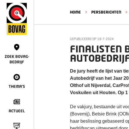
HOME
>
PERSBERICHTEN
>
GEPUBLICEERD OP
18-7-2024
FINALISTEN 
AUTOBEDRIJF
ZOEK BOVAG-
BEDRIJF
De jury heeft de lijst van
Autobedrijf van het Jaar 20
Olthof uit Nijverdal, CarP
THEMA'S
Voskuilen uit Houten. Op 1
De vakjury, bestaande uit vo
ACTUEEL
(Bovemij), Betsie Brink (OO
haar beslissing gebaseerd o
bedrijfsscan uitgevoerd doo