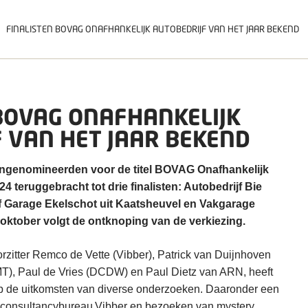
FINALISTEN BOVAG ONAFHANKELIJK AUTOBEDRIJF VAN HET JAAR BEKEND
BOVAG ONAFHANKELIJK
 VAN HET JAAR BEKEND
 tiengenomineerden voor de titel BOVAG Onafhankelijk
24 teruggebracht tot drie finalisten: Autobedrijf Bie
rof Garage Ekelschot uit Kaatsheuvel en Vakgarage
 oktober volgt de ontknoping van de verkiezing.
orzitter Remco de Vette (Vibber), Patrick van Duijnhoven
MT), Paul de Vries (DCDW) en Paul Dietz van ARN, heeft
p de uitkomsten van diverse onderzoeken. Daaronder een
r consultancybureau Vibber en bezoeken van mystery