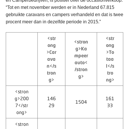
en Camperbedrijven, is positief over de occasionverkoop:
“Tot en met november werden er in Nederland 67.815
gebruikte caravans en campers verhandeld en dat is twee
procent meer dan in dezelfde periode in 2015.”
<str
<str
<stron
ong
ong
g>Ka
>Car
>To
mpeer
ava
taa
auto<
n</s
l</s
/stron
tron
tro
g>
g>
ng>
<stron
g>200
146
161
1504
7</str
29
33
ong>
<stron