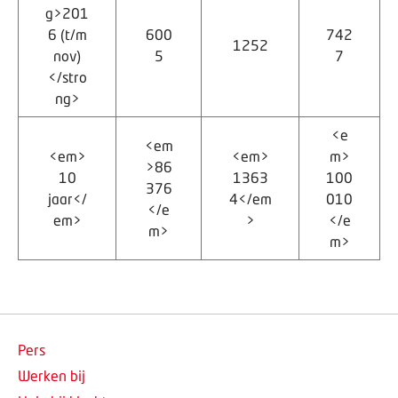
g>201
6 (t/m
600
742
1252
nov)
5
7
</stro
ng>
<e
<em
<em>
<em>
m>
>86
10
1363
100
376
jaar</
4</em
010
</e
em>
>
</e
m>
m>
Pers
Werken bij