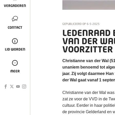
VERGADEREN
GEPUBLICEERD OP
6-5-2025
CONTACT
LEDENRAAD 
VAN DER WA
VOORZITTER
LID WORDEN
Christianne van der Wal (
unaniem benoemd tot algem
MEER
jaar. Zij volgt daarmee Han
der Wal gaat vanaf 1 septe
Christianne van der Wal was 
zat ze voor de VVD in de Tw
cultuur. Eerder in haar polit
de provincie Gelderland en 