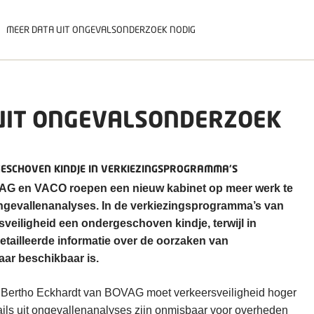
MEER DATA UIT ONGEVALSONDERZOEK NODIG
UIT ONGEVALSONDERZOEK
GESCHOVEN KINDJE IN VERKIEZINGSPROGRAMMA’S
G en VACO roepen een nieuw kabinet op meer werk te
ongevallenanalyses. In de verkiezingsprogramma’s van
rsveiligheid een ondergeschoven kindje, terwijl in
etailleerde informatie over de oorzaken van
ar beschikbaar is.
 Bertho Eckhardt van BOVAG moet verkeersveiligheid hoger
ails uit ongevallenanalyses zijn onmisbaar voor overheden