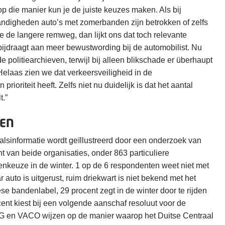
p die manier kun je de juiste keuzes maken. Als bij
andigheden auto’s met zomerbanden zijn betrokken of zelfs
 de langere remweg, dan lijkt ons dat toch relevante
bijdraagt aan meer bewustwording bij de automobilist. Nu
de politiearchieven, terwijl bij alleen blikschade er überhaupt
 Helaas zien we dat verkeersveiligheid in de
ioriteit heeft. Zelfs niet nu duidelijk is dat het aantal
t.”
KEN
lsinformatie wordt geïllustreerd door een onderzoek van
t van beide organisaties, onder 863 particuliere
nkeuze in de winter. 1 op de 6 respondenten weet niet met
r auto is uitgerust, ruim driekwart is niet bekend met het
se bandenlabel, 29 procent zegt in de winter door te rijden
nt kiest bij een volgende aanschaf resoluut voor de
en VACO wijzen op de manier waarop het Duitse Centraal