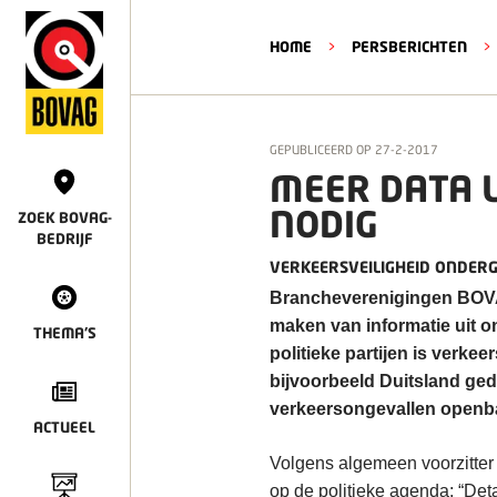
HOME
>
PERSBERICHTEN
>
GEPUBLICEERD OP
27-2-2017
MEER DATA 
NODIG
ZOEK BOVAG-
BEDRIJF
VERKEERSVEILIGHEID ONDER
Brancheverenigingen BOVA
maken van informatie uit 
THEMA'S
politieke partijen is verkee
bijvoorbeeld Duitsland ged
verkeersongevallen openba
ACTUEEL
Volgens algemeen voorzitter
op de politieke agenda: “Det