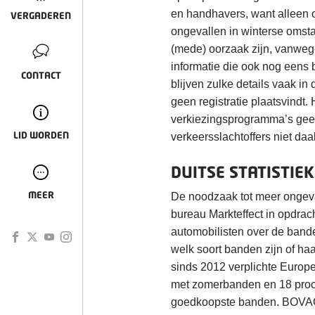
en handhavers, want alleen o
VERGADEREN
ongevallen in winterse omst
(mede) oorzaak zijn, vanwege
informatie die ook nog eens 
CONTACT
blijven zulke details vaak in 
geen registratie plaatsvindt.
verkiezingsprogramma’s geen pr
LID WORDEN
verkeersslachtoffers niet daal
DUITSE STATISTIE
MEER
De noodzaak tot meer ongeva
bureau Markteffect in opdrach
automobilisten over de bande
welk soort banden zijn of haa
sinds 2012 verplichte Europe
met zomerbanden en 18 proce
goedkoopste banden. BOVAG 