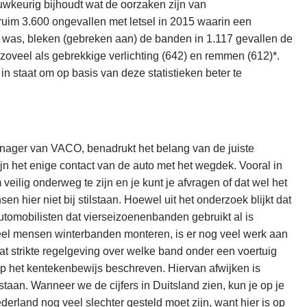
uwkeurig bijhoudt wat de oorzaken zijn van
ruim 3.600 ongevallen met letsel in 2015 waarin een
 was, bleken (gebreken aan) de banden in 1.117 gevallen de
zoveel als gebrekkige verlichting (642) en remmen (612)*.
n staat om op basis van deze statistieken beter te
ager van VACO, benadrukt het belang van de juiste
n het enige contact van de auto met het wegdek. Vooral in
 veilig onderweg te zijn en je kunt je afvragen of dat wel het
n hier niet bij stilstaan. Hoewel uit het onderzoek blijkt dat
automobilisten dat vierseizoenenbanden gebruikt al is
eel mensen winterbanden monteren, is er nog veel werk aan
aat strikte regelgeving over welke band onder een voertuig
 op het kentekenbewijs beschreven. Hiervan afwijken is
taan. Wanneer we de cijfers in Duitsland zien, kun je op je
ederland nog veel slechter gesteld moet zijn, want hier is op