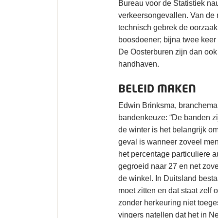
Bureau voor de Statistiek na
verkeersongevallen. Van de 
technisch gebrek de oorzaak
boosdoener; bijna twee keer 
De Oosterburen zijn dan ook i
handhaven.
BELEID MAKEN
Edwin Brinksma, brancheman
bandenkeuze: “De banden zij
de winter is het belangrijk om
geval is wanneer zoveel mense
het percentage particuliere 
gegroeid naar 27 en net zov
de winkel. In Duitsland best
moet zitten en dat staat zelf
zonder herkeuring niet toeges
vingers natellen dat het in N