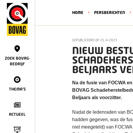
HOME
>
PERSBERICHTEN
>
GEPUBLICEERD OP
21-4-2023
NIEUW BEST
SCHADEHERST
ZOEK BOVAG-
BEDRIJF
BELJAARS V
Na de fusie van FOCWA en
THEMA'S
BOVAG Schadeherstelbedrij
Beljaars als voorzitter.
Nadat de ledenraden van BO
ACTUEEL
hadden gegeven, was de fus
niet meegeteld) van FOCWA 