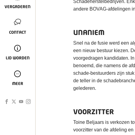
Schadeherstelbedrijven. Enke
VERGADEREN
andere BOVAG-afdelingen i
UNANIEM
CONTACT
Snel na de fusie werd een a
een nieuw bestuur kiezen. D
LID WORDEN
voorgedragen kandidaten. In
benoemd, die namens de afd
schade-bestuurders zijn stuk
de teller in de schadebran
MEER
gelederen.
VOORZITTER
Toine Beljaars is verkozen tot
voorzitter van de afdeling en