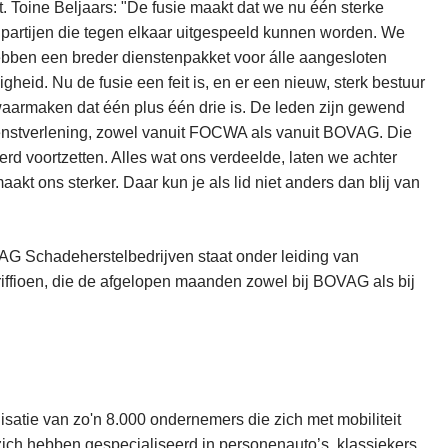
t. Toine Beljaars: "De fusie maakt dat we nu één sterke
ee partijen die tegen elkaar uitgespeeld kunnen worden. We
ben een breder dienstenpakket voor álle aangesloten
heid. Nu de fusie een feit is, en er een nieuw, sterk bestuur
waarmaken dat één plus één drie is. De leden zijn gewend
enstverlening, zowel vanuit FOCWA als vanuit BOVAG. Die
rd voortzetten. Alles wat ons verdeelde, laten we achter
aakt ons sterker. Daar kun je als lid niet anders dan blij van
AG Schadeherstelbedrijven staat onder leiding van
fioen, die de afgelopen maanden zowel bij BOVAG als bij
atie van zo'n 8.000 ondernemers die zich met mobiliteit
ich hebben gespecialiseerd in personenauto’s, klassiekers,