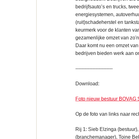
bedrijfsauto’s en trucks, tw
energiesystemen, autoverhuu
(ruit)schadeherstel en tanks
keurmerk voor de klanten v
gezamenlijke omzet van zo'n
Daar komt nu een omzet van 1
bedrijven bieden werk aan 
------------------------
Download:
Foto nieuw bestuur BOVAG S
Op de foto van links naar re
Rij 1: Sieb Elzinga (bestuur
(branchemanager), Toine Belja