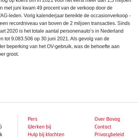
nog op koers om in 2021 voor het eerst meer dan 1,3 miljoen
 en met juni kwam 49 procent van de verkoop door de
G-leden. Vorig kalenderjaar bereikte de occasionverkoop -
- een recordniveau van boven de 2 miljoen transacties. Sinds
art 2020 is het totale aantal personenauto’s in Nederland
 tot 9.083.506 op 30 juni 2021. Als gevolg van de
er beperking van het OV-gebruik, was de behoefte aan
er groot.
Pers
Over Bovag
5
Werken bij
Contact
k
Hulp bij klachten
Privacybeleid