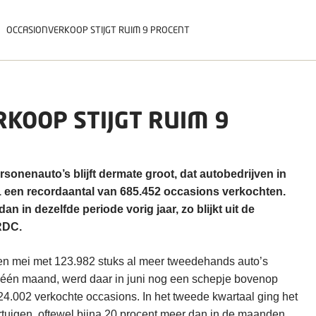
OCCASIONVERKOOP STIJGT RUIM 9 PROCENT
KOOP STIJGT RUIM 9
sonenauto’s blijft dermate groot, dat autobedrijven in
21 een recordaantal van 685.452 occasions verkochten.
an in dezelfde periode vorig jaar, zo blijkt uit de
RDC.
en mei met 123.982 stuks al meer tweedehands auto’s
n één maand, werd daar in juni nog een schepje bovenop
4.002 verkochte occasions. In het tweede kwartaal ging het
tuigen, oftewel bijna 20 procent meer dan in de maanden