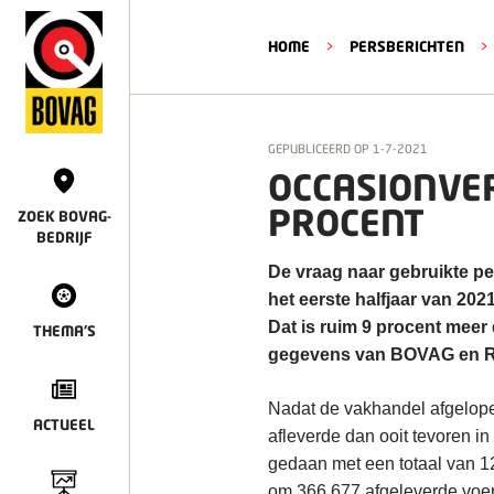
HOME
>
PERSBERICHTEN
>
GEPUBLICEERD OP
1-7-2021
OCCASIONVER
PROCENT
ZOEK BOVAG-
BEDRIJF
De vraag naar gebruikte per
het eerste halfjaar van 20
Dat is ruim 9 procent meer d
THEMA'S
gegevens van BOVAG en 
Nadat de vakhandel afgelop
ACTUEEL
afleverde dan ooit tevoren i
gedaan met een totaal van 12
om 366.677 afgeleverde voer