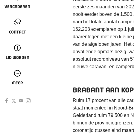
VERGADEREN
eerste zes maanden van 2020
nooit eerder boven de 1.500 
nam het totale aantal camper
152.203 exemplaren op 1 juli
CONTACT
daarentegen met een kleine pr
van de afgelopen jaren. Het
opvallende opmars bezig, waa
LID WORDEN
absoluut recordniveau van 57
nieuwe caravan- en camperbe
MEER
BRABANT AAN KOP
Ruim 17 procent van alle car
staat momenteel in Noord-Bra
Gelderland ruim 79.500 en 
binnen de provinciegrenzen. 
coronatijd (tussen eind maart