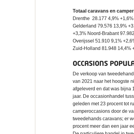
Totaal caravans en campers
Drenthe 28.177 4,9% +1,6% 
Gelderland 79.576 13,9% +3
+3,3% Noord-Brabant 97.98
Overijssel 51.910 9,1% +2,
Zuid-Holland 81.948 14,4%
OCCASIONS POPUL
De verkoop van tweedehands 
van 2021 naar het hoogste n
afgeleverd en dat was bijna
jaar. De occasionhandel tuss
geleden met 23 procent tot r
camperoccasions door de vak
tweedehands caravans; er we
procent meer dan een jaar eer
De particuliere handel in tw