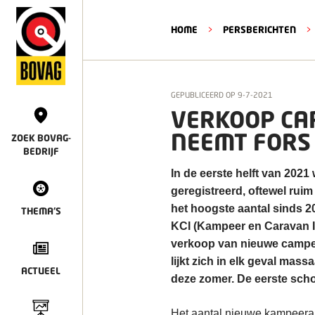
HOME
>
PERSBERICHTEN
>
GEPUBLICEERD OP
9-7-2021
VERKOOP CA
NEEMT FORS
ZOEK BOVAG-
BEDRIJF
In de eerste helft van 202
geregistreerd, oftewel ruim
het hoogste aantal sinds 20
THEMA'S
KCI (Kampeer en Caravan In
verkoop van nieuwe camper
lijkt zich in elk geval ma
ACTUEEL
deze zomer. De eerste scho
Het aantal nieuwe kampeeraut