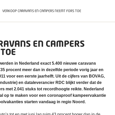
VERKOOP CARAVANS EN CAMPERS NEEMT FORS TOE
RAVANS EN CAMPERS
 TOE
1 werden in Nederland exact 5.400 nieuwe caravans
 35 procent meer dan in dezelfde periode vorig jaar en
11 voor een eerste jaarhelft. Uit de cijfers van BOVAG,
dustrie) en dataleverancier RDC blijkt verder dat de
s met 2.041 stuks tot recordhoogte reikte. Nederland
ssaal op te maken voor een coronaproof kampeervakantie
olvakanties starten vandaag in regio Noord.
o’s tot en met juni lag ruim 43 procent hoger dan in de