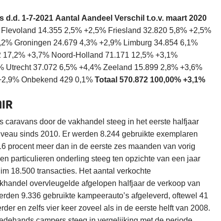
 d.d. 1-7-2021
Aantal
Aandeel
Verschil t.o.v. maart 2020
Flevoland 14.355 2,5% +2,5% Friesland 32.820 5,8% +2,5%
,2% Groningen 24.679 4,3% +2,9% Limburg 34.854 6,1%
2 17,2% +3,7% Noord-Holland 71.171 12,5% +3,1%
6% Utrecht 37.072 6,5% +4,4% Zeeland 15.899 2,8% +3,6%
 +2,9% Onbekend 429 0,1%
Totaal 570.872
100,00%
+3,1%
AIR
caravans door de vakhandel steeg in het eerste halfjaar
iveau sinds 2010. Er werden 8.244 gebruikte exemplaren
 16 procent meer dan in de eerste zes maanden van vorig
en particulieren onderling steeg ten opzichte van een jaar
uim 18.500 transacties. Het aantal verkochte
handel overvleugelde afgelopen halfjaar de verkoop van
rden 9.336 gebruikte kampeerauto’s afgeleverd, oftewel 41
der en zelfs vier keer zoveel als in de eerste helft van 2008.
eedehands campers steeg in vergelijking met de periode