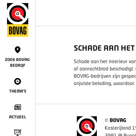
SCHADE AAN HET
ZOEK BOVAG-
Schade aan het interieur van
BEDRIJF
of aanrechtblad beschadigt. 
BOVAG-bedrijven zijn gespeci
onjuiste belading, waardoor d
THEMA'S
ACTUEEL
©
BOVAG
Kosterijland 1
3981 AJ Bunni