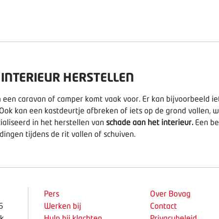
 INTERIEUR HERSTELLEN
 een caravan of camper komt vaak voor. Er kan bijvoorbeeld iet
Ook kan een kastdeurtje afbreken of iets op de grond vallen, w
aliseerd in het herstellen van
schade aan het interieur.
Een bel
ingen tijdens de rit vallen of schuiven.
Pers
Over Bovag
5
Werken bij
Contact
k
Hulp bij klachten
Privacybeleid