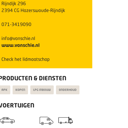
Rijndijk
296
2394 CG
Hazerswoude-Rijndijk
071-3419090
info@vanschie.nl
www.vanschie.nl
Check het lidmaatschap
PRODUCTEN & DIENSTEN
APK
KOPEN
LPG INBOUW
ONDERHOUD
VOERTUIGEN