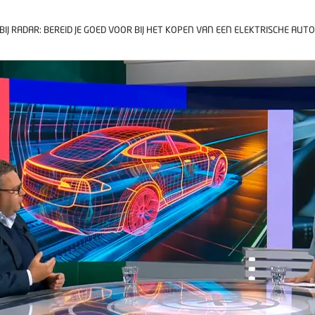
BIJ RADAR: BEREID JE GOED VOOR BIJ HET KOPEN VAN EEN ELEKTRISCHE AUTO