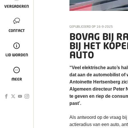
VERGADEREN
GEPUBLICEERD OP
16-9-2025
CONTACT
BOVAG BIJ R
BIJ HET KOP
AUTO
LID WORDEN
“Veel elektrische auto’s hal
dat aan de automobilist of
MEER
Antoinette Hertsenberg zi
Algemeen directeur Peter N
te geven en riep de consum
past’.
Als antwoord op de vraag bij 
actieradius van een auto, an