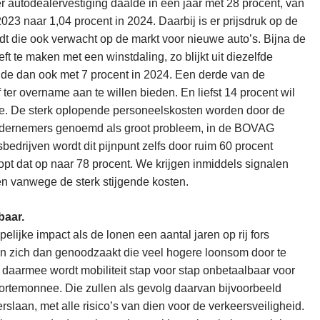
 autodealervestiging daalde in een jaar met 28 procent, van
23 naar 1,04 procent in 2024. Daarbij is er prijsdruk op de
t die ook verwacht op de markt voor nieuwe auto’s. Bijna de
eft te maken met een winstdaling, zo blijkt uit diezelfde
lde dan ook met 7 procent in 2024. Een derde van de
jf ter overname aan te willen bieden. En liefst 14 procent wil
luxe. De sterk oplopende personeelskosten worden door de
ernemers genoemd als groot probleem, in de BOVAG
bedrijven wordt dit pijnpunt zelfs door ruim 60 procent
opt dat op naar 78 procent. We krijgen inmiddels signalen
en vanwege de sterk stijgende kosten.
baar.
lijke impact als de lonen een aantal jaren op rij fors
en zich dan genoodzaakt die veel hogere loonsom door te
 daarmee wordt mobiliteit stap voor stap onbetaalbaar voor
ortemonnee. Die zullen als gevolg daarvan bijvoorbeeld
laan, met alle risico’s van dien voor de verkeersveiligheid.