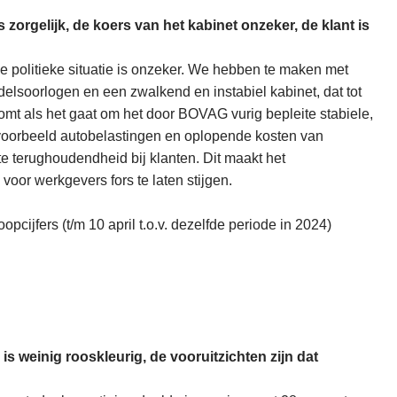
is zorgelijk, de koers van het kabinet onzeker, de klant is
le politieke situatie is onzeker. We hebben te maken met
delsoorlogen en een zwalkend en instabiel kabinet, dat tot
omt als het gaat om het door BOVAG vurig bepleite stabiele,
jvoorbeeld autobelastingen en oplopende kosten van
ote terughoudendheid bij klanten. Dit maakt het
oor werkgevers fors te laten stijgen.
oopcijfers (t/m 10 april t.o.v. dezelfde periode in 2024)
 is weinig rooskleurig, de vooruitzichten zijn dat