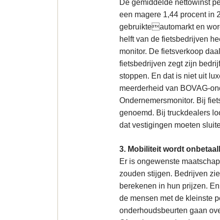
De gemiddelde nettowinst per
een magere 1,44 procent in 20
gebruikteautomarkt en word
helft van de fietsbedrijven he
monitor. De fietsverkoop daa
fietsbedrijven zegt zijn bedri
stoppen. En dat is niet uit 
meerderheid van BOVAG-ond
Ondernemersmonitor. Bij fiets
genoemd. Bij truckdealers lo
dat vestigingen moeten sluit
3. Mobiliteit wordt onbetaal
Er is ongewenste maatschappe
zouden stijgen. Bedrijven zi
berekenen in hun prijzen. En
de mensen met de kleinste p
onderhoudsbeurten gaan overs