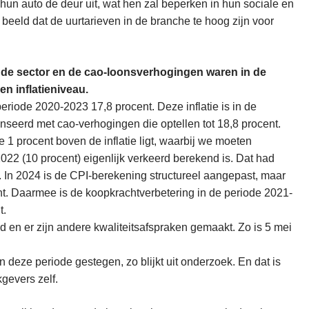
n auto de deur uit, wat hen zal beperken in hun sociale en
 beeld dat de uurtarieven in de branche te hoog zijn voor
n de sector en de cao-loonsverhogingen waren in de
n inflatieniveau.
 periode 2020-2023 17,8 procent. Deze inflatie is in de
eerd met cao-verhogingen die optellen tot 18,8 procent.
e 1 procent boven de inflatie ligt, waarbij we moeten
22 (10 procent) eigenlijk verkeerd berekend is. Dat had
n. In 2024 is de CPI-berekening structureel aangepast, maar
t. Daarmee is de koopkrachtverbetering in de periode 2021-
t.
d en er zijn andere kwaliteitsafspraken gemaakt. Zo is 5 mei
 in deze periode gestegen, zo blijkt uit onderzoek. En dat is
kgevers zelf.