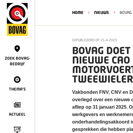
HOME
>
NIEUWS
>
BOVAG 
GEPUBLICEERD OP
15-4-2025
BOVAG DOET
NIEUWE CAO
ZOEK BOVAG-
BEDRIJF
MOTORVOERT
TWEEWIELER
THEMA'S
Vakbonden FNV, CNV en De
overlegd over een nieuwe c
afliep op 31 januari 2025.
ACTUEEL
werkgevers en werknemers 
onderhandelingsakkoord is 
gesprekken die hebben pla