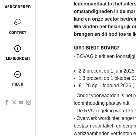
ledenmandaat tot het uiter
VERGADEREN
omstandigheden in de mark
land en onze sector bedre
We vinden het belangrijk o
CONTACT
brengen en dit bod toe te l
WAT BIEDT BOVAG?
- BOVAG biedt een loonstijg
LID WORDEN
2,2 procent op 1 juni 2025
1,3 procent op 1 oktober 
MEER
€ 128 op 1 februari 2026 (=
- Onder voorwaarden is het m
looninhouding plaatsvindt.
- De RVU-regeling wordt zo
- Overwerk wordt niet langer v
bestaan voor takel- en bergin
werkzaamheden verrichten en