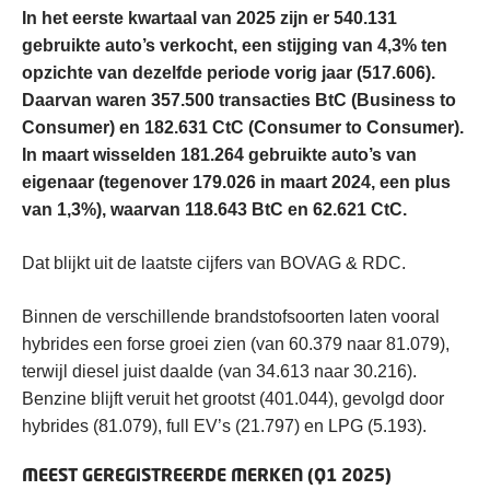
In het eerste kwartaal van 2025 zijn er 540.131
gebruikte auto’s verkocht, een stijging van 4,3% ten
opzichte van dezelfde periode vorig jaar (517.606).
Daarvan waren 357.500 transacties BtC (Business to
Consumer) en 182.631 CtC (Consumer to Consumer).
In maart wisselden 181.264 gebruikte auto’s van
eigenaar (tegenover 179.026 in maart 2024, een plus
van 1,3%), waarvan 118.643 BtC en 62.621 CtC.
Dat blijkt uit de laatste cijfers van BOVAG & RDC.
Binnen de verschillende brandstofsoorten laten vooral
hybrides een forse groei zien (van 60.379 naar 81.079),
terwijl diesel juist daalde (van 34.613 naar 30.216).
Benzine blijft veruit het grootst (401.044), gevolgd door
hybrides (81.079), full EV’s (21.797) en LPG (5.193).
MEEST GEREGISTREERDE MERKEN (Q1 2025)