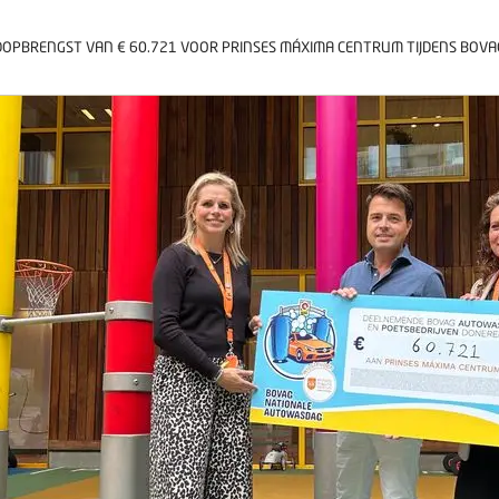
OPBRENGST VAN € 60.721 VOOR PRINSES MÁXIMA CENTRUM TIJDENS BOV