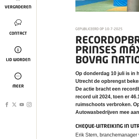
VERGADEREN
GEPUBLICEERD OP
10-7-2025
CONTACT
RECORDOPBR
PRINSES MÁ
BOVAG NATI
LID WORDEN
Op donderdag 10 juli is in
Utrecht de opbrengst bek
MEER
De actie bracht een recordb
record uit 2024, toen er 4
ruimschoots verbroken. Op
Autowasbedrijven mee aan 
CHEQUE-UITREIKING IN UT
Erik Stern, branchemanager