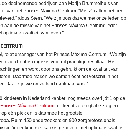
 de deelnemende bedrijven aan Marijn Brummelhuis van
ubli van het Prinses Máxima Centrum. “Met z’n allen hebben
leverd,” aldus Stern. “We zijn trots dat we met onze leden op
n aan de missie van het Prinses Máxima Centrum: ieder
 optimale kwaliteit van leven.”
A CENTRUM
l, relatiemanager van het Prinses Máxima Centrum: “We zijn
ven zich hebben ingezet voor dit prachtige resultaat. Het
wachtingen en wordt door ons gebruikt om de kwaliteit van
eteren. Daarmee maken we samen écht het verschil in het
r. Daar zijn we ontzettend dankbaar voor.”
00 kinderen in Nederland kanker; nog steeds overlijdt 1 op de
t
Prinses Máxima Centrum
in Utrecht verenigt alle zorg en
 op één plek en is daarmee het grootste
ropa. Ruim 450 onderzoekers en 900 zorgprofessionals
issie ‘ieder kind met kanker genezen, met optimale kwaliteit