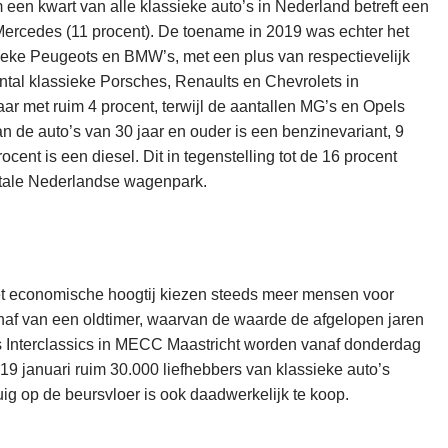
 een kwart van alle klassieke auto’s in Nederland betreft een
Mercedes (11 procent). De toename in 2019 was echter het
ssieke Peugeots en BMW’s, met een plus van respectievelijk
antal klassieke Porsches, Renaults en Chevrolets in
ar met ruim 4 procent, terwijl de aantallen MG’s en Opels
 de auto’s van 30 jaar en ouder is een benzinevariant, 9
ocent is een diesel. Dit in tegenstelling tot de 16 procent
totale Nederlandse wagenpark.
et economische hoogtij kiezen steeds meer mensen voor
haf van een oldtimer, waarvan de waarde de afgelopen jaren
rs Interclassics in MECC Maastricht worden vanaf donderdag
 19 januari ruim 30.000 liefhebbers van klassieke auto’s
uig op de beursvloer is ook daadwerkelijk te koop.