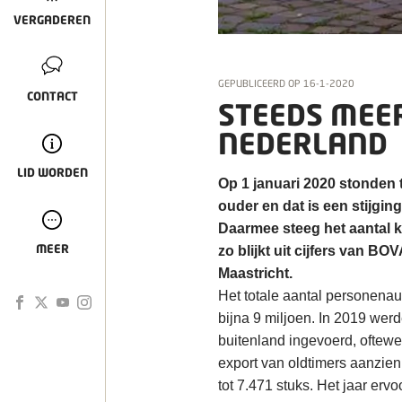
VERGADEREN
GEPUBLICEERD OP
16-1-2020
CONTACT
STEEDS MEER
NEDERLAND
LID WORDEN
Op 1 januari 2020 stonden 
ouder en dat is een stijgin
Daarmee steeg het aantal kl
MEER
zo blijkt uit cijfers van B
Maastricht.
Het totale aantal personenau
bijna 9 miljoen. In 2019 werd
buitenland ingevoerd, oftewe
export van oldtimers aanzienl
tot 7.471 stuks. Het jaar erv